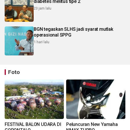
diabetes melitus tipe 2
23 jam lalu
BGN tegaskan SLHS jadi syarat mutlak
operasional SPPG
1 hari lalu
Foto
FESTIVAL BALON UDARA DI
Peluncuran New Yamaha