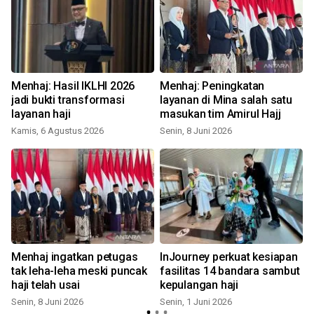
Menhaj: Hasil IKLHI 2026
Menhaj: Peningkatan
e
jadi bukti transformasi
layanan di Mina salah satu
layanan haji
masukan tim Amirul Hajj
Kamis, 6 Agustus 2026
Senin, 8 Juni 2026
S
Menhaj ingatkan petugas
InJourney perkuat kesiapan
tak leha-leha meski puncak
fasilitas 14 bandara sambut
e
haji telah usai
kepulangan haji
Senin, 8 Juni 2026
Senin, 1 Juni 2026