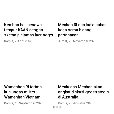
Kemhan beli pesawat
Menhan RI dan India bahas
tempur KAAN dengan
kerja sama bidang
skema pinjaman luar negeri
pertahanan
Kamis, 2 April 2026
Jumat, 28 November 2025
o
Wamenhan RI terima
Menlu dan Menhan akan
n
kunjungan militer
angkat diskusi geostrategis
Wamenhan Vietnam
di Australia
Kamis, 18 September 2025
Kamis, 28 Agustus 2025
S