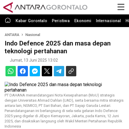
Kabar Gorontalo
Peristiwa
Ekonomi
Internasional
H
ANTARA
Nasional
Indo Defence 2025 dan masa depan
teknologi pertahanan
Jumat, 13 Juni 2025 13:02
PT DAHANA menandatangani Nota Kesepahaman (MoU) strategis
dengan Universitas Ahmad Dahlan (UAD), serta bersama mitra strategis
antara lain, NSMICO, PT Sari Bahari, dan PT Sayap Garuda Lestari.
Penandatanganan ini berlangsung di sela-sela gelaran Indo Defence
2025 yang digelar di JIExpo Kemayoran, Jakarta, pada Kamis, 12 Juni
2025, dan disaksikan langsung oleh Wakil Menteri Pertahanan Republik
Indonesia