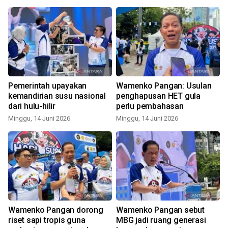
Pemerintah upayakan
Wamenko Pangan: Usulan
kemandirian susu nasional
penghapusan HET gula
dari hulu-hilir
perlu pembahasan
Minggu, 14 Juni 2026
Minggu, 14 Juni 2026
Wamenko Pangan dorong
Wamenko Pangan sebut
riset sapi tropis guna
MBG jadi ruang generasi