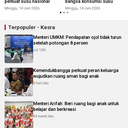
perkuat susu nasional
bangsa konsumsi susu
Minggu, 14 Juni 2026
Minggu, 14 Juni 2026
R
Terpopuler - Kesra
Menteri UMKM: Pendapatan ojol tidak turun
setelah potongan 8 persen
Jul 12th
Kemendukbangga perkuat peran keluarga
wujudkan ruang aman bagi anak
5 hari lalu
Menteri Arifah: Beri ruang bagi anak untuk
belajar dan berkreasi
33 menit lalu