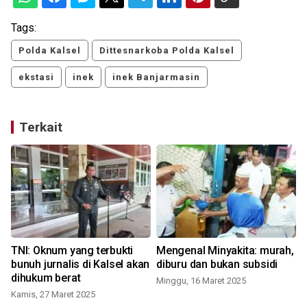
Tags:
Polda Kalsel
Dittesnarkoba Polda Kalsel
ekstasi
inek
inek Banjarmasin
Terkait
TNI: Oknum yang terbukti
Mengenal Minyakita: murah,
bunuh jurnalis di Kalsel akan
diburu dan bukan subsidi
dihukum berat
Minggu, 16 Maret 2025
Kamis, 27 Maret 2025
S