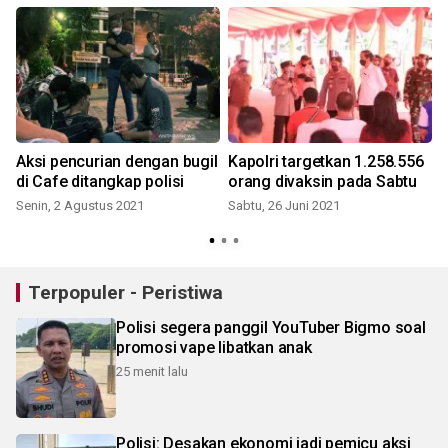
Aksi pencurian dengan bugil
Kapolri targetkan 1.258.556
di Cafe ditangkap polisi
orang divaksin pada Sabtu
Senin, 2 Agustus 2021
Sabtu, 26 Juni 2021
S
Terpopuler - Peristiwa
Polisi segera panggil YouTuber Bigmo soal
promosi vape libatkan anak
25 menit lalu
Polisi: Desakan ekonomi jadi pemicu aksi