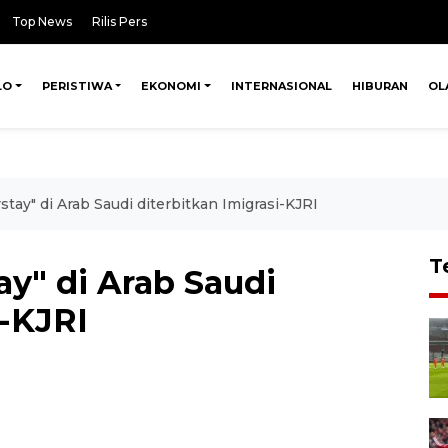
Top News
Rilis Pers
LO
PERISTIWA
EKONOMI
INTERNASIONAL
HIBURAN
OL
tay" di Arab Saudi diterbitkan Imigrasi-KJRI
T
y" di Arab Saudi
i-KJRI