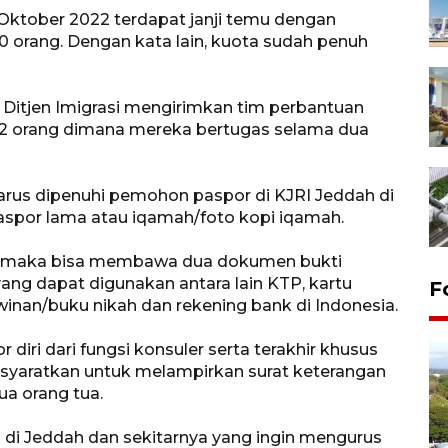
Oktober 2022 terdapat janji temu dengan
 orang. Dengan kata lain, kuota sudah penuh
Ditjen Imigrasi mengirimkan tim perbantuan
s 72 orang dimana mereka bertugas selama dua
harus dipenuhi pemohon paspor di KJRI Jeddah di
paspor lama atau iqamah/foto kopi iqamah.
but maka bisa membawa dua dokumen bukti
ng dapat digunakan antara lain KTP, kartu
F
awinan/buku nikah dan rekening bank di Indonesia.
r diri dari fungsi konsuler serta terakhir khusus
disyaratkan untuk melampirkan surat keterangan
ua orang tua.
di Jeddah dan sekitarnya yang ingin mengurus