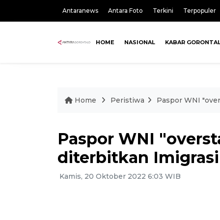
Antaranews
Antara Foto
Terkini
Terpopuler
HOME
NASIONAL
KABAR GORONTA
Home
Peristiwa
Paspor WNI "overs
Paspor WNI "oversta
diterbitkan Imigras
Kamis, 20 Oktober 2022 6:03 WIB