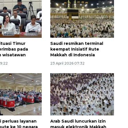
ituasi Timur
Saudi resmikan terminal
erimbas pada
keempat Inisiatif Rute
n wisatawan
Makkah di Indonesia
Ekonomi triwulan II-2026
19:22
23 April 2026 07:32
tumbuh 5,29 persen
2026-08-06 18:45:00
i perluas layanan
Arab Saudi luncurkan izin
ute ke 10 negara
masuk elektronik Makkah