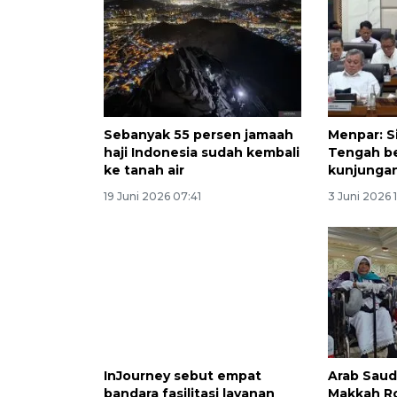
Sebanyak 55 persen jamaah
Menpar: S
haji Indonesia sudah kembali
Tengah b
ke tanah air
kunjunga
19 Juni 2026 07:41
3 Juni 2026 
InJourney sebut empat
Arab Saud
bandara fasilitasi layanan
Makkah Ro