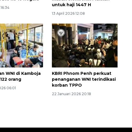
untuk haji 1447 H
 16:34
13 April 2026 12:08
an WNI di Kamboja
KBRI Phnom Penh perkuat
 122 orang
penanganan WNI terindikasi
korban TPPO
026 06:01
22 Januari 2026 20:18