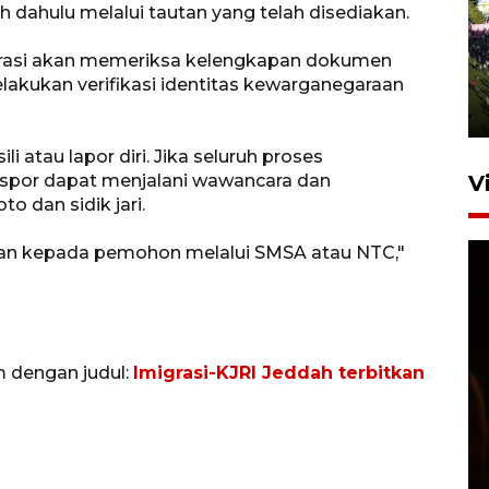
h dahulu melalui tautan yang telah disediakan.
UPACARA HUT KE-78
REPUBLIK INDONESIA DI
igrasi akan memeriksa kelengkapan dokumen
GORONTALO
lakukan verifikasi identitas kewarganegaraan
17 Agustus 2023 15:58
li atau lapor diri. Jika seluruh proses
aspor dapat menjalani wawancara dan
V
o dan sidik jari.
mkan kepada pemohon melalui SMSA atau NTC,"
m dengan judul:
Imigrasi-KJRI Jeddah terbitkan
SPPG di Gorontalo jaga
kandungan gizi paket MBG
Ramadhan
23 Februari 2026 18:20