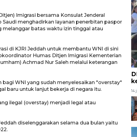
Ditjen) Imigrasi bersama Konsulat Jenderal
rab Saudi menghadirkan layanan penerbitan paspor
 melanggar batas waktu izin tinggal atau
rasi di KJRI Jeddah untuk membantu WNI di sini
ubkoordinator Humas Ditjen Imigrasi Kementerian
umham) Achmad Nur Saleh melalui keterangan
D
k
ukan bagi WNI yang sudah menyelesaikan "overstay"
l baru untuk lanjut bekerja di negara itu.
14 
g ilegal (overstay) menjadi legal atau
Jeddah diselenggarakan selama dua bulan yaitu
22.