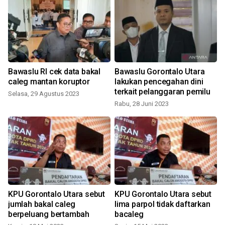
Bawaslu RI cek data bakal
Bawaslu Gorontalo Utara
i
caleg mantan koruptor
lakukan pencegahan dini
terkait pelanggaran pemilu
Selasa, 29 Agustus 2023
Rabu, 28 Juni 2023
S
KPU Gorontalo Utara sebut
KPU Gorontalo Utara sebut
jumlah bakal caleg
lima parpol tidak daftarkan
berpeluang bertambah
bacaleg