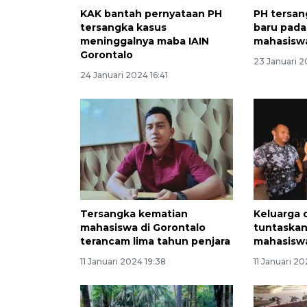
KAK bantah pernyataan PH
PH tersan
tersangka kasus
baru pada
meninggalnya maba IAIN
mahasiswa
Gorontalo
23 Januari 2
24 Januari 2024 16:41
Tersangka kematian
Keluarga d
mahasiswa di Gorontalo
tuntaskan
terancam lima tahun penjara
mahasiswa
11 Januari 2024 19:38
11 Januari 2