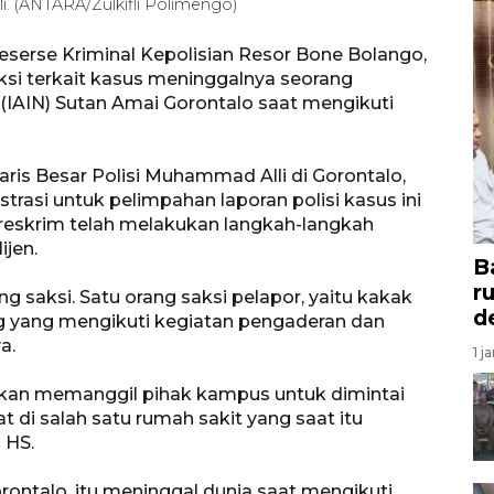
 (ANTARA/Zulkifli Polimengo)
eserse Kriminal Kepolisian Resor Bone Bolango,
ksi terkait kasus meninggalnya seorang
(IAIN) Sutan Amai Gorontalo saat mengikuti
ris Besar Polisi Muhammad Alli di Gorontalo,
rasi untuk pelimpahan laporan polisi kasus ini
reskrim telah melakukan langkah-langkah
ijen.
B
r
g saksi. Satu orang saksi pelapor, yaitu kakak
d
g yang mengikuti kegiatan pengaderan dan
a.
1 j
kan memanggil pihak kampus untuk dimintai
 di salah satu rumah sakit yang saat itu
 HS.
ntalo, itu meninggal dunia saat mengikuti