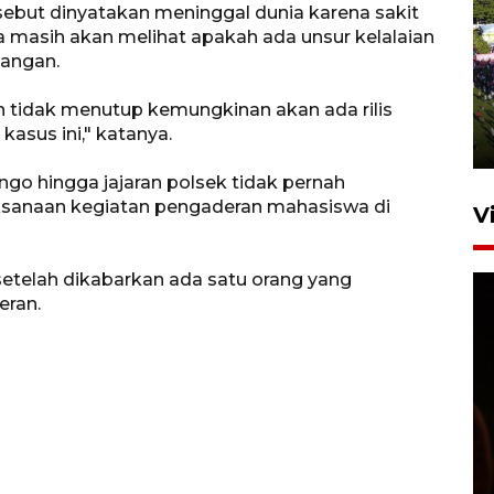
sebut dinyatakan meninggal dunia karena sakit
a masih akan melihat apakah ada unsur kelalaian
UPACARA HUT KE-78
pangan.
REPUBLIK INDONESIA DI
GORONTALO
 tidak menutup kemungkinan akan ada rilis
asus ini," katanya.
17 Agustus 2023 15:58
o hingga jajaran polsek tidak pernah
sanaan kegiatan pengaderan mahasiswa di
V
setelah dikabarkan ada satu orang yang
eran.
SPPG di Gorontalo jaga
kandungan gizi paket MBG
Ramadhan