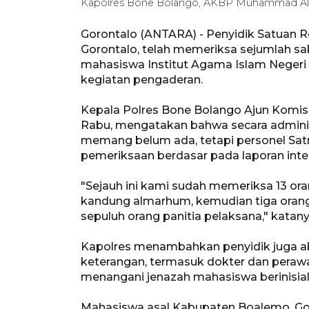
Kapolres Bone Bolango, AKBP Muhammad Alli.
Gorontalo (ANTARA) - Penyidik Satuan R
Gorontalo, telah memeriksa sejumlah sa
mahasiswa Institut Agama Islam Negeri 
kegiatan pengaderan.
Kepala Polres Bone Bolango Ajun Komisa
Rabu, mengatakan bahwa secara administ
memang belum ada, tetapi personel Sat
pemeriksaan berdasar pada laporan intel
"Sejauh ini kami sudah memeriksa 13 oran
kandung almarhum, kemudian tiga oran
sepuluh orang panitia pelaksana," katany
Kapolres menambahkan penyidik juga a
keterangan, termasuk dokter dan perawat
menangani jenazah mahasiswa berinisial
Mahasiswa asal Kabupaten Boalemo, Goro