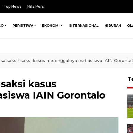
Top News
Rilis Pers
LO
PERISTIWA
EKONOMI
INTERNASIONAL
HIBURAN
OL
iksa saksi- saksi kasus meninggalnya mahasiswa IAIN Goronta
T
- saksi kasus
siswa IAIN Gorontalo