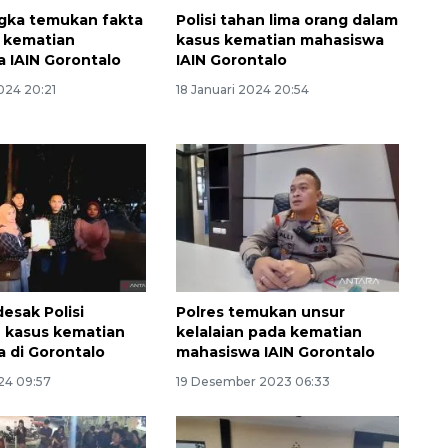
gka temukan fakta
Polisi tahan lima orang dalam
 kematian
kasus kematian mahasiswa
 IAIN Gorontalo
IAIN Gorontalo
024 20:21
18 Januari 2024 20:54
Ekonomi triwulan II-2026
tumbuh 5,29 persen
2026-08-06 18:45:00
esak Polisi
Polres temukan unsur
 kasus kematian
kelalaian pada kematian
 di Gorontalo
mahasiswa IAIN Gorontalo
024 09:57
19 Desember 2023 06:33