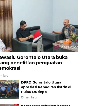
awaslu Gorontalo Utara buka
uang penelitian penguatan
emokrasi
am lalu
DPRD Gorontalo Utara
apresiasi kehadiran listrik di
Pulau Dudepo
15 jam lalu
Kemensos salurkan bansos