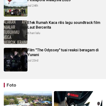
Jul 24th
Efek Rumah Kaca rilis lagu soundtrack film
Laut Bercerita
6 hari lalu
Film "The Odyssey" tuai reaksi beragam di
Yunani
Jul 23rd
Foto