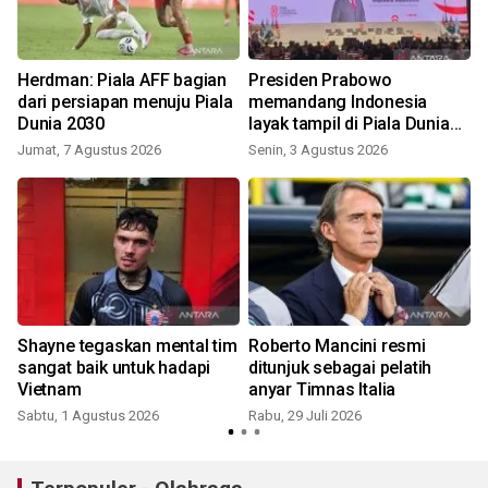
Herdman: Piala AFF bagian
Presiden Prabowo
dari persiapan menuju Piala
memandang Indonesia
Dunia 2030
layak tampil di Piala Dunia
2030
Jumat, 7 Agustus 2026
Senin, 3 Agustus 2026
J
Shayne tegaskan mental tim
Roberto Mancini resmi
sangat baik untuk hadapi
ditunjuk sebagai pelatih
Vietnam
anyar Timnas Italia
Sabtu, 1 Agustus 2026
Rabu, 29 Juli 2026
J