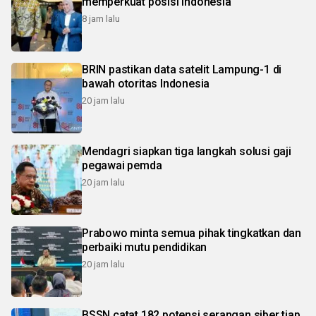
memperkuat posisi Indonesia
8 jam lalu
BRIN pastikan data satelit Lampung-1 di
bawah otoritas Indonesia
20 jam lalu
Mendagri siapkan tiga langkah solusi gaji
pegawai pemda
20 jam lalu
Prabowo minta semua pihak tingkatkan dan
perbaiki mutu pendidikan
20 jam lalu
BSSN catat 182 potensi serangan siber tiap