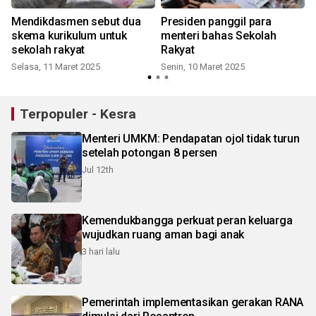
Mendikdasmen sebut dua
Presiden panggil para
skema kurikulum untuk
menteri bahas Sekolah
sekolah rakyat
Rakyat
Selasa, 11 Maret 2025
Senin, 10 Maret 2025
M
Terpopuler - Kesra
Menteri UMKM: Pendapatan ojol tidak turun
setelah potongan 8 persen
Jul 12th
Kemendukbangga perkuat peran keluarga
wujudkan ruang aman bagi anak
3 hari lalu
Pemerintah implementasikan gerakan RANA