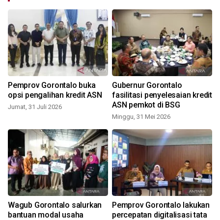
Pemprov Gorontalo buka
Gubernur Gorontalo
opsi pengalihan kredit ASN
fasilitasi penyelesaian kredit
ASN pemkot di BSG
Jumat, 31 Juli 2026
Minggu, 31 Mei 2026
S
Wagub Gorontalo salurkan
Pemprov Gorontalo lakukan
bantuan modal usaha
percepatan digitalisasi tata