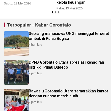
kelola keuangan
Sabtu, 23 Mei 2026
Rabu, 13 Mei 2026
J
Terpopuler - Kabar Gorontalo
Seorang mahasiswa UNG meninggal terseret
ombak di Pulau Bugisa
4 hari lalu
DPRD Gorontalo Utara apresiasi kehadiran
listrik di Pulau Dudepo
2 jam lalu
Bawaslu Gorontalo Utara semarakkan kantor
dengan nuansa merah putih
2 jam lalu