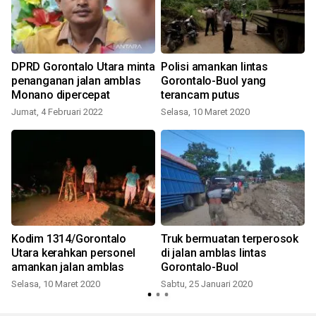
DPRD Gorontalo Utara minta
Polisi amankan lintas
penanganan jalan amblas
Gorontalo-Buol yang
Monano dipercepat
terancam putus
Jumat, 4 Februari 2022
Selasa, 10 Maret 2020
S
Kodim 1314/Gorontalo
Truk bermuatan terperosok
p
Utara kerahkan personel
di jalan amblas lintas
amankan jalan amblas
Gorontalo-Buol
Selasa, 10 Maret 2020
Sabtu, 25 Januari 2020
S