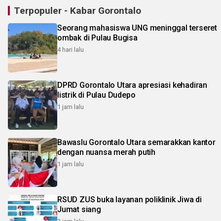
Terpopuler - Kabar Gorontalo
Seorang mahasiswa UNG meninggal terseret
ombak di Pulau Bugisa
4 hari lalu
DPRD Gorontalo Utara apresiasi kehadiran
listrik di Pulau Dudepo
1 jam lalu
Bawaslu Gorontalo Utara semarakkan kantor
dengan nuansa merah putih
1 jam lalu
RSUD ZUS buka layanan poliklinik Jiwa di
Jumat siang