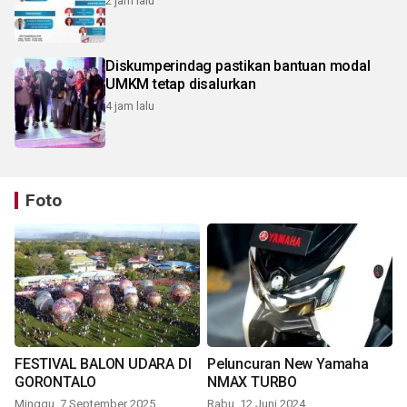
2 jam lalu
Diskumperindag pastikan bantuan modal
UMKM tetap disalurkan
4 jam lalu
Foto
FESTIVAL BALON UDARA DI
Peluncuran New Yamaha
GORONTALO
NMAX TURBO
Minggu, 7 September 2025
Rabu, 12 Juni 2024