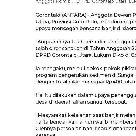
Anggota Komisi II DPRD Gorontalo Utara, Lu
Gorontalo (ANTARA) - Anggota Dewan P
Utara, Provinsi Gorontalo, mendorong p
upaya mencegah bencana banjir di daerah
"Anggarannya telah tersedia, sehingga ti
telah direncanakan di Tahun Anggaran 202
DPRD Gorontalo Utara, Lukum Diko di Go
Ia mengaku, melalui pokok-pokok pikir
program pengerukan sedimen di Sungai 
dengan total nilai mencapai Rp400 juta 
Hal itu dilakukan dalam upaya penanggu
desa di daerah aliran sungai tersebut.
"Masyarakat kelelahan saat banjir mela
harta bendanya, namun wajib membersihk
Olehnya persoalan banjir harus ditangan
katanya.