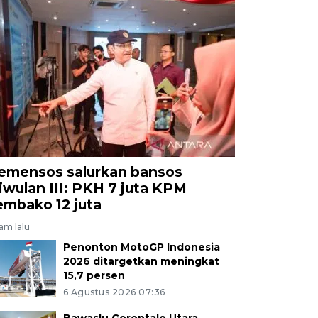
emensos salurkan bansos
riwulan III: PKH 7 juta KPM
embako 12 juta
jam lalu
Penonton MotoGP Indonesia
2026 ditargetkan meningkat
15,7 persen
6 Agustus 2026 07:36
Bawaslu Gorontalo Utara