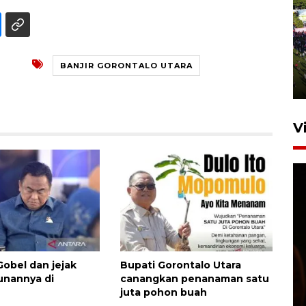
UPACARA HUT KE-78
REPUBLIK INDONESIA DI
GORONTALO
BANJIR GORONTALO UTARA
17 Agustus 2023 15:58
V
SPPG di Gorontalo jaga
obel dan jejak
Bupati Gorontalo Utara
kandungan gizi paket MBG
nannya di
canangkan penanaman satu
Ramadhan
juta pohon buah
23 Februari 2026 18:20