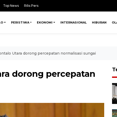
Top News
Rilis Pers
LO
PERISTIWA
EKONOMI
INTERNASIONAL
HIBURAN
OL
talo Utara dorong percepatan normalisasi sungai
T
ra dorong percepatan