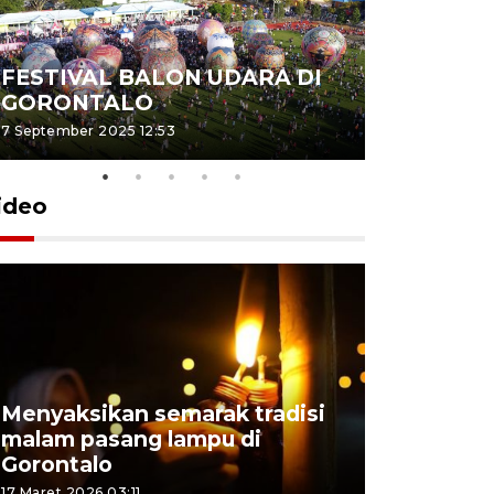
FESTIVAL BALON UDARA DI
Peluncur
GORONTALO
NMAX T
7 September 2025 12:53
12 Juni 2024 1
ideo
Menyaksikan semarak tradisi
Pemudik 
malam pasang lampu di
Gorontalo
Gorontalo
Nusantara
17 Maret 2026 03:11
14 Maret 2026