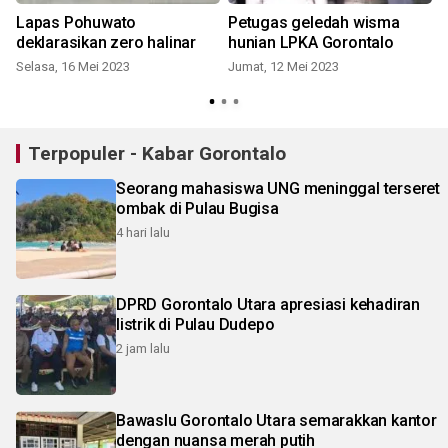
Lapas Pohuwato
Petugas geledah wisma
deklarasikan zero halinar
hunian LPKA Gorontalo
Selasa, 16 Mei 2023
Jumat, 12 Mei 2023
Terpopuler - Kabar Gorontalo
Seorang mahasiswa UNG meninggal terseret
ombak di Pulau Bugisa
4 hari lalu
DPRD Gorontalo Utara apresiasi kehadiran
listrik di Pulau Dudepo
2 jam lalu
Bawaslu Gorontalo Utara semarakkan kantor
dengan nuansa merah putih