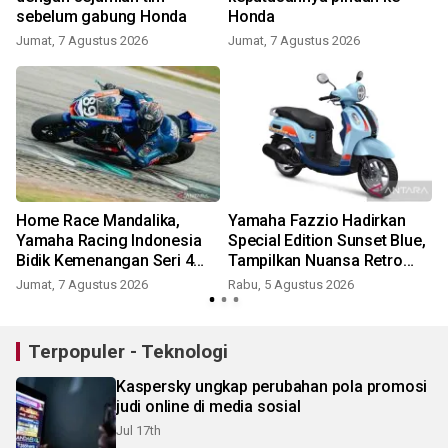
sebelum gabung Honda
Honda
Jumat, 7 Agustus 2026
Jumat, 7 Agustus 2026
Home Race Mandalika,
Yamaha Fazzio Hadirkan
Yamaha Racing Indonesia
Special Edition Sunset Blue,
Bidik Kemenangan Seri 4
Tampilkan Nuansa Retro
ARRC
Summer yang Semakin
Jumat, 7 Agustus 2026
Rabu, 5 Agustus 2026
J
Skena
Terpopuler - Teknologi
Kaspersky ungkap perubahan pola promosi
judi online di media sosial
Jul 17th