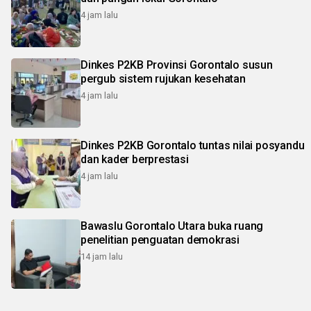
4 jam lalu
Dinkes P2KB Provinsi Gorontalo susun
pergub sistem rujukan kesehatan
4 jam lalu
Dinkes P2KB Gorontalo tuntas nilai posyandu
dan kader berprestasi
4 jam lalu
Bawaslu Gorontalo Utara buka ruang
penelitian penguatan demokrasi
14 jam lalu