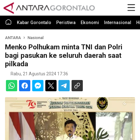
Kabar Gorontalo
Peristiwa
Ekonomi
Internasional
H
ANTARA
Nasional
Menko Polhukam minta TNI dan Polri
bagi pasukan ke seluruh daerah saat
pilkada
Rabu, 21 Agustus 2024 17:36