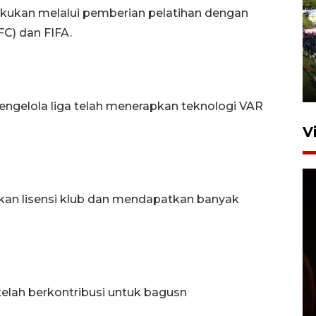
kukan melalui pemberian pelatihan dengan
UPACARA HUT KE-78
FC) dan FIFA.
REPUBLIK INDONESIA DI
GORONTALO
17 Agustus 2023 15:58
pengelola liga telah menerapkan teknologi VAR
V
kan lisensi klub dan mendapatkan banyak
SPPG di Gorontalo jaga
kandungan gizi paket MBG
elah berkontribusi untuk bagusn
Ramadhan
23 Februari 2026 18:20