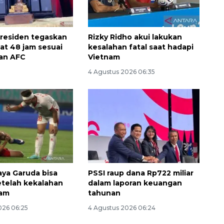
Presiden tegaskan
Rizky Ridho akui lakukan
at 48 jam sesuai
kesalahan fatal saat hadapi
an AFC
Vietnam
4 Agustus 2026 06:35
aya Garuda bisa
PSSI raup dana Rp722 miliar
etelah kekalahan
dalam laporan keuangan
nam
tahunan
026 06:25
4 Agustus 2026 06:24