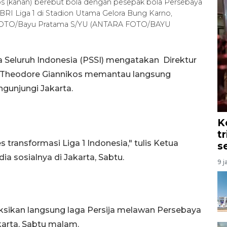
jos (kanan) berebut bola dengan pesepak bola Persebaya
n BRI Liga 1 di Stadion Utama Gelora Bung Karno,
RA FOTO/Bayu Pratama S/YU (ANTARA FOTO/BAYU
 Seluruh Indonesia (PSSI) mengatakan Direktur
A) Theodore Giannikos memantau langsung
ngunjungi Jakarta.
K
t
transformasi Liga 1 Indonesia," tulis Ketua
s
 sosialnya di Jakarta, Sabtu.
9 j
ikan langsung laga Persija melawan Persebaya
karta, Sabtu malam.