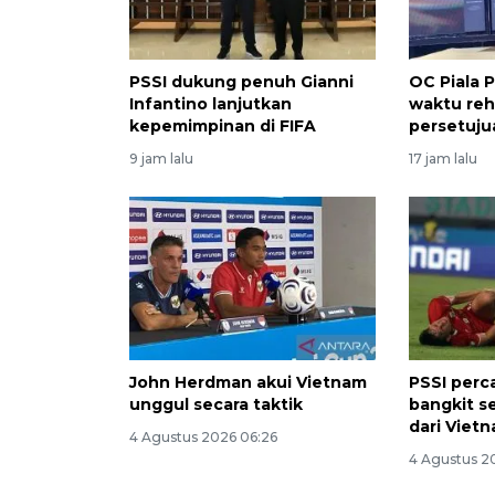
PSSI dukung penuh Gianni
OC Piala 
Infantino lanjutkan
waktu reh
kepemimpinan di FIFA
persetuju
9 jam lalu
17 jam lalu
John Herdman akui Vietnam
PSSI perc
unggul secara taktik
bangkit s
dari Viet
4 Agustus 2026 06:26
4 Agustus 2