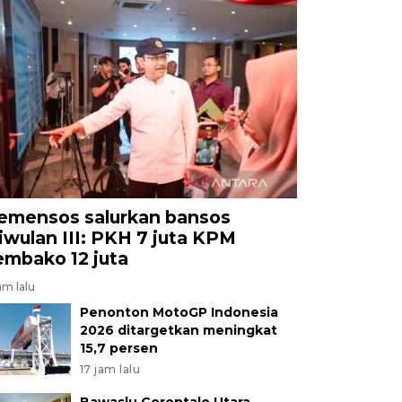
emensos salurkan bansos
riwulan III: PKH 7 juta KPM
embako 12 juta
am lalu
Penonton MotoGP Indonesia
2026 ditargetkan meningkat
15,7 persen
17 jam lalu
Bawaslu Gorontalo Utara