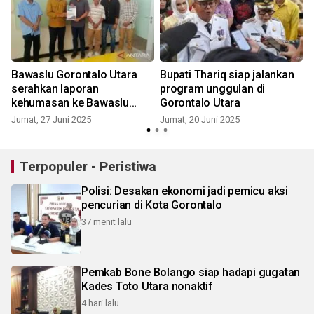
Bawaslu Gorontalo Utara
Bupati Thariq siap jalankan
serahkan laporan
program unggulan di
kehumasan ke Bawaslu
Gorontalo Utara
Pusat
Jumat, 27 Juni 2025
Jumat, 20 Juni 2025
Terpopuler - Peristiwa
Polisi: Desakan ekonomi jadi pemicu aksi
pencurian di Kota Gorontalo
37 menit lalu
Pemkab Bone Bolango siap hadapi gugatan
Kades Toto Utara nonaktif
4 hari lalu