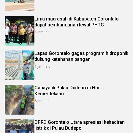
Lima madrasah di Kabupaten Gorontalo
dapat pembangunan lewat PHTC
1 jam lalu
Lapas Gorontalo gagas program hidroponik
dukung ketahanan pangan
1 jam lalu
Cahaya di Pulau Dudepo di Hari
Kemerdekaan
6 jam lalu
DPRD Gorontalo Utara apresiasi kehadiran
listrik di Pulau Dudepo