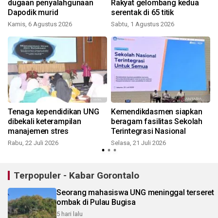
dugaan penyalahgunaan
Rakyat gelombang kedua
Dapodik murid
serentak di 65 titik
Kamis, 6 Agustus 2026
Sabtu, 1 Agustus 2026
S
r
Tenaga kependidikan UNG
Kemendikdasmen siapkan
dibekali keterampilan
beragam fasilitas Sekolah
manajemen stres
Terintegrasi Nasional
Rabu, 22 Juli 2026
Selasa, 21 Juli 2026
R
Terpopuler - Kabar Gorontalo
Seorang mahasiswa UNG meninggal terseret
ombak di Pulau Bugisa
5 hari lalu