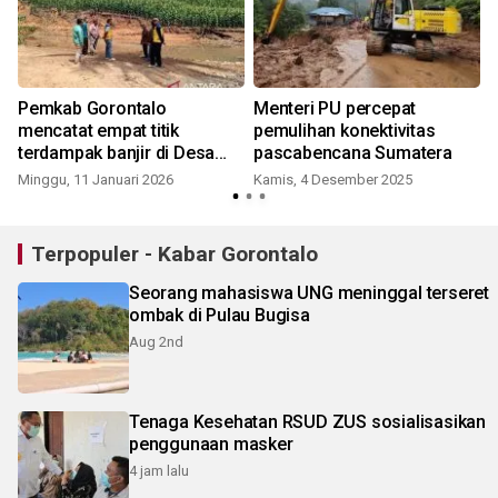
Pemkab Gorontalo
Menteri PU percepat
mencatat empat titik
pemulihan konektivitas
terdampak banjir di Desa
pascabencana Sumatera
Buhu
Minggu, 11 Januari 2026
Kamis, 4 Desember 2025
R
Terpopuler - Kabar Gorontalo
Seorang mahasiswa UNG meninggal terseret
ombak di Pulau Bugisa
Aug 2nd
Tenaga Kesehatan RSUD ZUS sosialisasikan
penggunaan masker
4 jam lalu