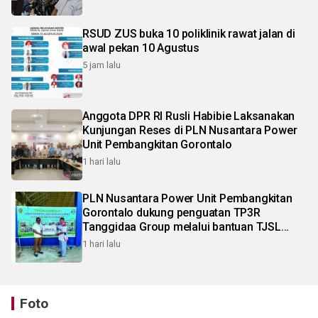
RSUD ZUS buka 10 poliklinik rawat jalan di
awal pekan 10 Agustus
5 jam lalu
Anggota DPR RI Rusli Habibie Laksanakan
Kunjungan Reses di PLN Nusantara Power
Unit Pembangkitan Gorontalo
1 hari lalu
PLN Nusantara Power Unit Pembangkitan
Gorontalo dukung penguatan TP3R
Tanggidaa Group melalui bantuan TJSL
berbasis ekonomi sirkular
1 hari lalu
Foto