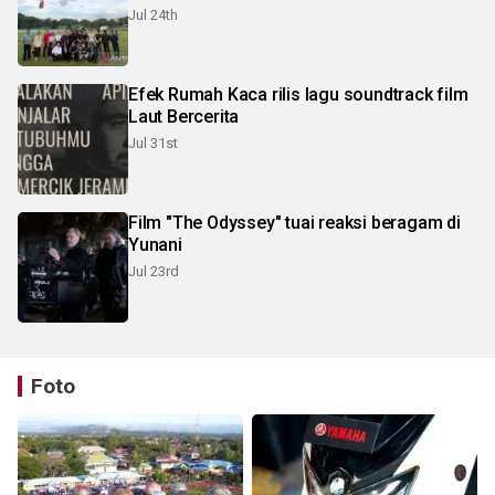
Jul 24th
Efek Rumah Kaca rilis lagu soundtrack film
Laut Bercerita
Jul 31st
Film "The Odyssey" tuai reaksi beragam di
Yunani
Jul 23rd
Foto