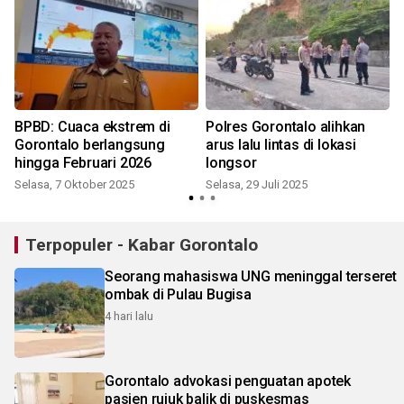
BPBD: Cuaca ekstrem di
Polres Gorontalo alihkan
Gorontalo berlangsung
arus lalu lintas di lokasi
hingga Februari 2026
longsor
Selasa, 7 Oktober 2025
Selasa, 29 Juli 2025
K
Terpopuler - Kabar Gorontalo
Seorang mahasiswa UNG meninggal terseret
ombak di Pulau Bugisa
4 hari lalu
Gorontalo advokasi penguatan apotek
pasien rujuk balik di puskesmas