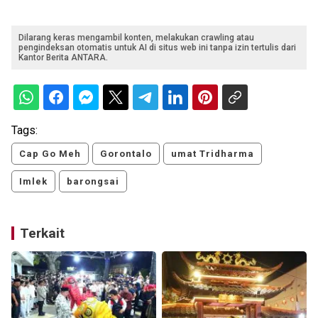
Dilarang keras mengambil konten, melakukan crawling atau
pengindeksan otomatis untuk AI di situs web ini tanpa izin tertulis dari
Kantor Berita ANTARA.
Tags:
Cap Go Meh
Gorontalo
umat Tridharma
Imlek
barongsai
Terkait