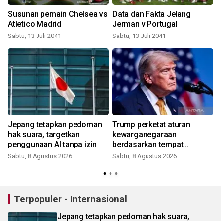
Susunan pemain Chelsea vs
Data dan Fakta Jelang
Atletico Madrid
Jerman v Portugal
Sabtu, 13 Juli 2041
Sabtu, 13 Juli 2041
Jepang tetapkan pedoman
Trump perketat aturan
n
hak suara, targetkan
kewarganegaraan
penggunaan AI tanpa izin
berdasarkan tempat
kelahiran
Sabtu, 8 Agustus 2026
Sabtu, 8 Agustus 2026
Terpopuler - Internasional
Jepang tetapkan pedoman hak suara,