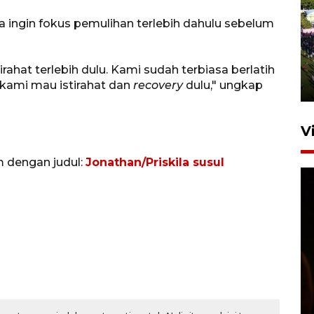
a ingin fokus pemulihan terlebih dahulu sebelum
UPACARA HUT KE-78
REPUBLIK INDONESIA DI
GORONTALO
ahat terlebih dulu. Kami sudah terbiasa berlatih
17 Agustus 2023 15:58
 kami mau istirahat dan
recovery
dulu," ungkap
V
m dengan judul:
Jonathan/Priskila susul
SPPG di Gorontalo jaga
kandungan gizi paket MBG
Ramadhan
23 Februari 2026 18:20