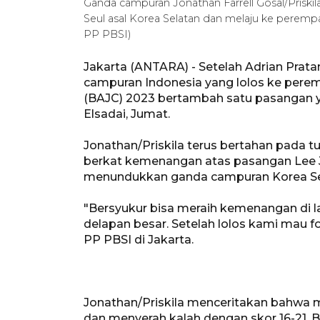
Ganda campuran Jonathan Farrell Gosal/Priski
Seul asal Korea Selatan dan melaju ke peremp
PP PBSI)
Jakarta (ANTARA) - Setelah Adrian Prata
campuran Indonesia yang lolos ke perem
(BAJC) 2023 bertambah satu pasangan yai
Elsadai, Jumat.
Jonathan/Priskila terus bertahan pada t
berkat kemenangan atas pasangan Lee J
menundukkan ganda campuran Korea Selata
"Bersyukur bisa meraih kemenangan di la
delapan besar. Setelah lolos kami mau fok
PP PBSI di Jakarta.
Jonathan/Priskila menceritakan bahwa 
dan menyerah kalah dengan skor 16-21. 