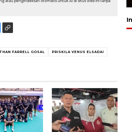
g atau pengindeksan otomatis untuk AI di situs web ini tanpa
I
THAN FARRELL GOSAL
PRISKILA VENUS ELSADAI