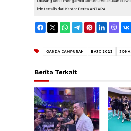
Dilarang keras mengambil konten, melakukan crawlin
izin tertulis dari Kantor Berita ANTARA.
GANDA CAMPURAN
BAJC 2023
JONA
Berita Terkait