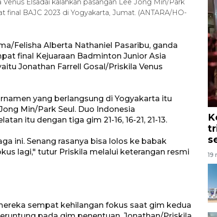
la Venus Elsadai kalahkan pasangan Lee Jong Min/Park
at final BAJC 2023 di Yogyakarta, Jumat. (ANTARA/HO-
ma/Felisha Alberta Nathaniel Pasaribu, ganda
pat final Kejuaraan Badminton Junior Asia
tu Jonathan Farrell Gosal/Priskila Venus
urnamen yang berlangsung di Yogyakarta itu
ong Min/Park Seul. Duo Indonesia
K
n itu dengan tiga gim 21-16, 16-21, 21-13.
t
s
ga ini. Senang rasanya bisa lolos ke babak
us lagi," tutur Priskila melalui keterangan resmi
19 
mereka sempat kehilangan fokus saat gim kedua
Beruntung pada gim penentuan, Jonathan/Priskila