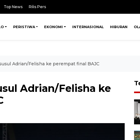
Top News
Rilis Pers
LO
PERISTIWA
EKONOMI
INTERNASIONAL
HIBURAN
OL
susul Adrian/Felisha ke perempat final BAJC
T
usul Adrian/Felisha ke
C