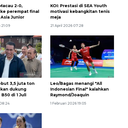
Macau 2-0,
KOI: Prestasi di SEA Youth
 ke perempat final
motivasi kebangkitan tenis
Asia Junior
meja
 21:09
21 April 2026 07:28
Sinyal positif perekonomian
Indonesia
2026-08-05 15:00:00
but 3,5 juta ton
Leo/Bagas menangi "All
hkan dukung
Indonesian Final" kalahkan
B50 di 1 Juli
Raymond/Joaquin
 08:24
1 Februari 2026 19:05