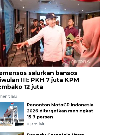
emensos salurkan bansos
riwulan III: PKH 7 juta KPM
embako 12 juta
menit lalu
Penonton MotoGP Indonesia
2026 ditargetkan meningkat
15,7 persen
8 jam lalu
Bawaslu Gorontalo Utara