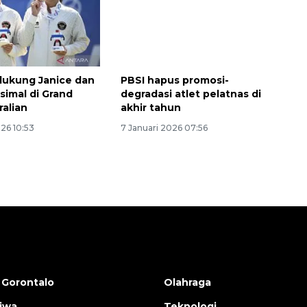
dukung Janice dan
PBSI hapus promosi-
simal di Grand
degradasi atlet pelatnas di
ralian
akhir tahun
026 10:53
7 Januari 2026 07:56
 Gorontalo
Olahraga
tiwa
Teknologi