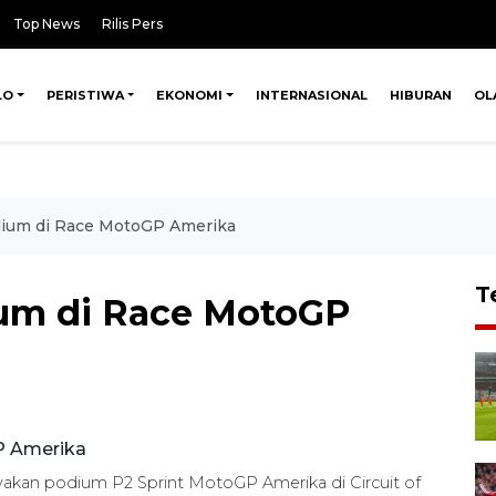
Top News
Rilis Pers
LO
PERISTIWA
EKONOMI
INTERNASIONAL
HIBURAN
OL
dium di Race MotoGP Amerika
T
ium di Race MotoGP
akan podium P2 Sprint MotoGP Amerika di Circuit of