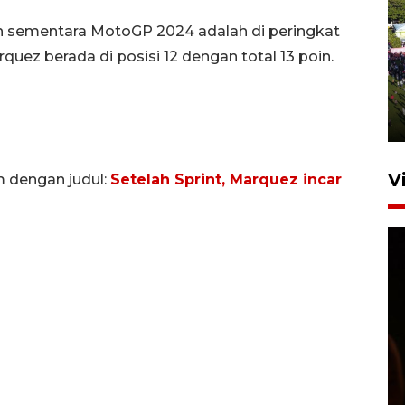
en sementara MotoGP 2024 adalah di peringkat
UPACARA HUT KE-78
uez berada di posisi 12 dengan total 13 poin.
REPUBLIK INDONESIA DI
GORONTALO
17 Agustus 2023 15:58
V
m dengan judul:
Setelah Sprint, Marquez incar
SPPG di Gorontalo jaga
kandungan gizi paket MBG
Ramadhan