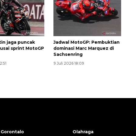
tin jaga puncak
Jadwal MotoGP: Pembuktian
usai sprint MotoGP
dominasi Marc Marquez di
Sachsenring
2:51
9 Juli 2026 18:09
 Gorontalo
Olahraga