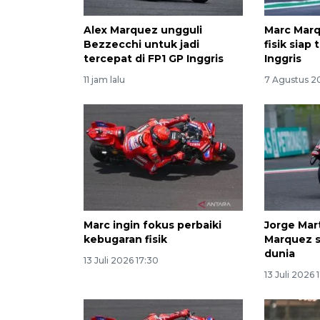
Alex Marquez ungguli
Marc Marq
Bezzecchi untuk jadi
fisik siap
tercepat di FP1 GP Inggris
Inggris
11 jam lalu
7 Agustus 2
Marc ingin fokus perbaiki
Jorge Mar
kebugaran fisik
Marquez s
dunia
13 Juli 2026 17:30
13 Juli 2026 