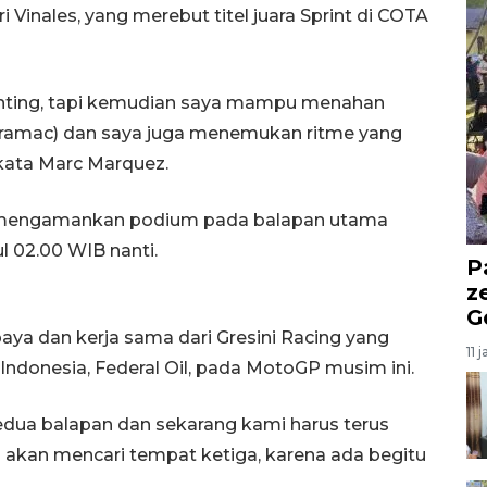
 Vinales, yang merebut titel juara Sprint di COTA
nting, tapi kemudian saya mampu menahan
Pramac) dan saya juga menemukan ritme yang
 kata Marc Marquez.
k mengamankan podium pada balapan utama
l 02.00 WIB nanti.
P
z
G
aya dan kerja sama dari Gresini Racing yang
11 
Indonesia, Federal Oil, pada MotoGP musim ini.
kedua balapan dan sekarang kami harus terus
a akan mencari tempat ketiga, karena ada begitu