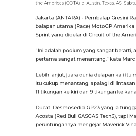
the Americas (COTA) di Austin, Texas, AS, Sabt
Jakarta (ANTARA) - Pembalap Gresini R
balapan utama (Race) MotoGP Amerika 
Sprint yang digelar di Circuit of the Ame
“Ini adalah podium yang sangat berarti, 
pertama sangat menantang,” kata Marc M
Lebih lanjut, juara dunia delapan kali i
itu cukup menantang, apalagi di lintasa
11 tikungan ke kiri dan 9 tikungan ke kana
Ducati Desmosedici GP23 yang ia tungg
Acosta (Red Bull GASGAS Tech3), tapi M
peruntungannya mengejar Maverick Vinales