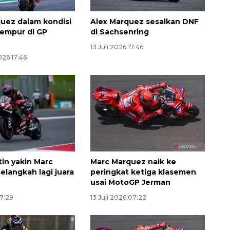
uez dalam kondisi
Alex Marquez sesalkan DNF
 tempur di GP
di Sachsenring
13 Juli 2026 17:46
026 17:46
160 ribu sambungan baru
jaringan gas 2026
2026-08-07 18:00:00
tin yakin Marc
Marc Marquez naik ke
elangkah lagi juara
peringkat ketiga klasemen
usai MotoGP Jerman
17:29
13 Juli 2026 07:22