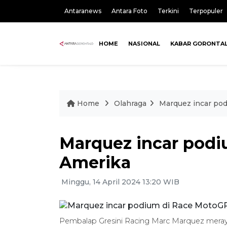
Antaranews
Antara Foto
Terkini
Terpopuler
HOME
NASIONAL
KABAR GORONTA
Home
Olahraga
Marquez incar po
Marquez incar pod
Amerika
Minggu, 14 April 2024 13:20 WIB
Pembalap Gresini Racing Marc Marquez meray