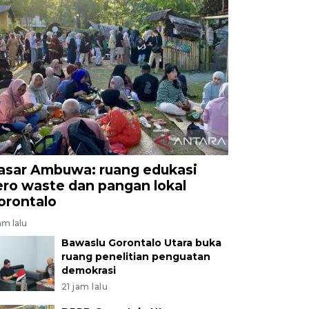
asar Ambuwa: ruang edukasi
ero waste dan pangan lokal
orontalo
jam lalu
Bawaslu Gorontalo Utara buka
ruang penelitian penguatan
demokrasi
21 jam lalu