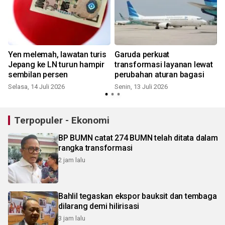
Yen melemah, lawatan turis
Garuda perkuat
Jepang ke LN turun hampir
transformasi layanan lewat
sembilan persen
perubahan aturan bagasi
Selasa, 14 Juli 2026
Senin, 13 Juli 2026
K
Terpopuler - Ekonomi
BP BUMN catat 274 BUMN telah ditata dalam
rangka transformasi
2 jam lalu
Bahlil tegaskan ekspor bauksit dan tembaga
dilarang demi hilirisasi
3 jam lalu