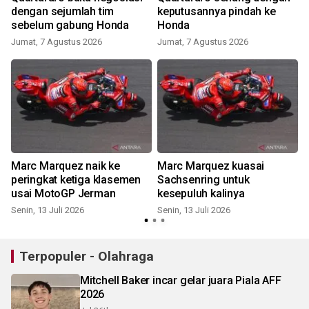
a
dengan sejumlah tim
keputusannya pindah ke
sebelum gabung Honda
Honda
Jumat, 7 Agustus 2026
Jumat, 7 Agustus 2026
S
m
Marc Marquez naik ke
Marc Marquez kuasai
peringkat ketiga klasemen
Sachsenring untuk
usai MotoGP Jerman
kesepuluh kalinya
Senin, 13 Juli 2026
Senin, 13 Juli 2026
K
Terpopuler - Olahraga
Mitchell Baker incar gelar juara Piala AFF
2026