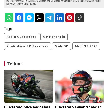
pengindeksan otomatis untuk AI di situs web ini tanpa izin tertulis dari
Kantor Berita ANTARA.
Tags:
Fabio Quartararo
GP Perancis
Kualifikasi GP Perancis
MotoGP
MotoGP 2025
Terkait
Quartararo buka negosiasi
Quartararo senang dengan