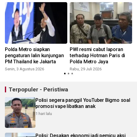
Polda Metro siapkan
PWI resmi cabut laporan
pengaturan lalin kunjungan
terhadap Hotman Paris di
PM Thailand ke Jakarta
Polda Metro Jaya
Senin, 3 Agustus 2026
Rabu, 29 Juli 2026
S
Terpopuler - Peristiwa
Polisi segera panggil YouTuber Bigmo soal
promosi vape libatkan anak
1 hari lalu
Polisi: Desakan ekonomi jadi pemicu aksi