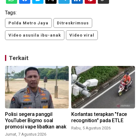
Tags:
Polda Metro Jaya
Ditreskrimsus
Video asusila ibu-anak
Video viral
Terkait
Polisi segera panggil
Korlantas terapkan "face
YouTuber Bigmo soal
recognition" pada ETLE
promosi vape libatkan anak
Rabu, 5 Agustus 2026
Jumat, 7 Agustus 2026
S