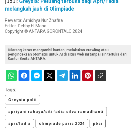
judul:
Greysia: Peluang terbuka bagi Apri/Fadia
melangkah jauh di Olimpiade
Pewarta: Arnidhya Nur Zhafira
Editor: Debby H. Mano
Copyright © ANTARA GORONTALO 2024
Dilarang keras mengambil konten, melakukan crawling atau
pengindeksan otomatis untuk AI di situs web ini tanpa izin tertulis dari
Kantor Berita ANTARA.
Tags:
Greysia polii
apriyani rahayu/siti fadia silva ramadhanti
apri/fadia
olimpiade paris 2024
pbsi