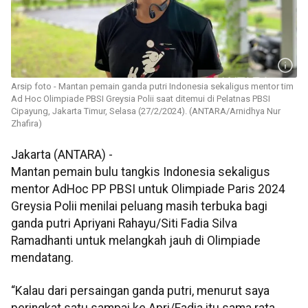
Arsip foto - Mantan pemain ganda putri Indonesia sekaligus mentor tim
Ad Hoc Olimpiade PBSI Greysia Polii saat ditemui di Pelatnas PBSI
Cipayung, Jakarta Timur, Selasa (27/2/2024). (ANTARA/Arnidhya Nur
Zhafira)
Jakarta (ANTARA) -
Mantan pemain bulu tangkis Indonesia sekaligus
mentor AdHoc PP PBSI untuk Olimpiade Paris 2024
Greysia Polii menilai peluang masih terbuka bagi
ganda putri Apriyani Rahayu/Siti Fadia Silva
Ramadhanti untuk melangkah jauh di Olimpiade
mendatang.
“Kalau dari persaingan ganda putri, menurut saya
peringkat satu sampai ke Apri/Fadia itu sama rata.