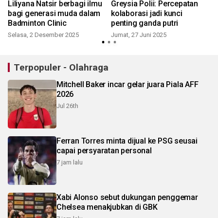
Liliyana Natsir berbagi ilmu
Greysia Polii: Percepatan
bagi generasi muda dalam
kolaborasi jadi kunci
Badminton Clinic
penting ganda putri
Selasa, 2 Desember 2025
Jumat, 27 Juni 2025
Terpopuler - Olahraga
Mitchell Baker incar gelar juara Piala AFF
2026
Jul 26th
Ferran Torres minta dijual ke PSG seusai
capai persyaratan personal
7 jam lalu
Xabi Alonso sebut dukungan penggemar
Chelsea menakjubkan di GBK