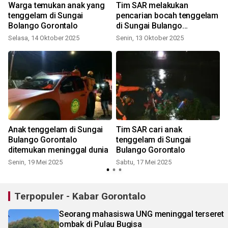
Warga temukan anak yang
Tim SAR melakukan
tenggelam di Sungai
pencarian bocah tenggelam
Bolango Gorontalo
di Sungai Bulango
Gorontalo
Selasa, 14 Oktober 2025
Senin, 13 Oktober 2025
R
n
Anak tenggelam di Sungai
Tim SAR cari anak
i
Bulango Gorontalo
tenggelam di Sungai
ditemukan meninggal dunia
Bulango Gorontalo
Senin, 19 Mei 2025
Sabtu, 17 Mei 2025
S
Terpopuler - Kabar Gorontalo
Seorang mahasiswa UNG meninggal terseret
ombak di Pulau Bugisa