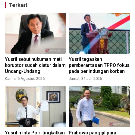
Terkait
Yusril sebut hukuman mati
Yusril tegaskan
r
koruptor sudah diatur dalam
pemberantasan TPPO fokus
Undang-Undang
pada perlindungan korban
Kamis, 6 Agustus 2026
Jumat, 31 Juli 2026
R
Yusril minta Polri tingkatkan
Prabowo panggil para