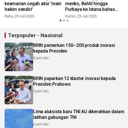
keamanan cegah aksi 'main
menko, Bahlil hingga
hakim sendiri'
Purbaya ke Istana bahas
KDMP
Rabu, 29 Juli 2026
Kamis, 23 Juli 2026
S
Terpopuler - Nasional
BRIN pamerkan 150--200 produk inovasi
kepada Presiden
6 jam lalu
BRIN paparkan 12 klaster inovasi kepada
Presiden Prabowo
6 jam lalu
Lima alutsista baru TNI AU dikerahkan dalam
latihan gabungan TNI
6 jam lalu