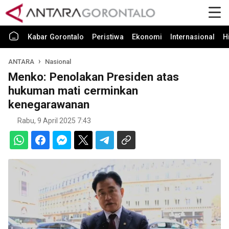
Kabar Gorontalo
Peristiwa
Ekonomi
Internasional
H
ANTARA
Nasional
Menko: Penolakan Presiden atas
hukuman mati cerminkan
kenegarawanan
Rabu, 9 April 2025 7:43