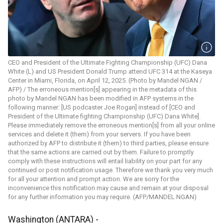
CEO and President of the Ultimate Fighting Championship (UFC) Dana
White (L) and US President Donald Trump attend UFC 314 at the Kaseya
Center in Miami, Florida, on April 12, 2025. (Photo by Mandel NGAN /
AFP) / The erroneous mention[s] appearing in the metadata of this
photo by Mandel NGAN has been modified in AFP systems in the
following manner: [US podcaster Joe Rogan] instead of [CEO and
President of the Ultimate fighting Championship (UFC) Dana White].
Please immediately remove the erroneous mention[s] from all your online
services and delete it (them) from your servers. If you have been
authorized by AFP to distribute it (them) to third parties, please ensure
that the same actions are carried out by them. Failure to promptly
comply with these instructions will entail liability on your part for any
continued or post notification usage. Therefore we thank you very much
for all your attention and prompt action. We are sorry for the
inconvenience this notification may cause and remain at your disposal
for any further information you may require. (AFP/MANDEL NGAN)
Washington (ANTARA) -