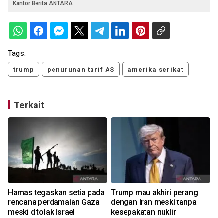
Kantor Berita ANTARA.
Tags:
trump
penurunan tarif AS
amerika serikat
Terkait
Hamas tegaskan setia pada
Trump mau akhiri perang
rencana perdamaian Gaza
dengan Iran meski tanpa
meski ditolak Israel
kesepakatan nuklir