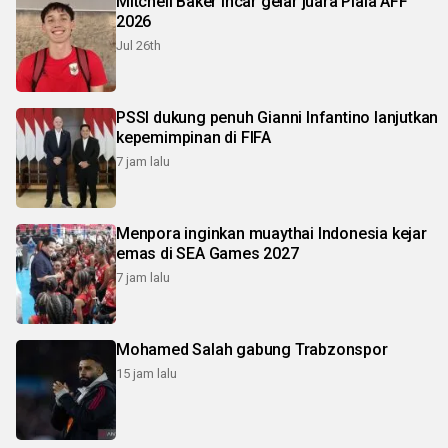
Mitchell Baker incar gelar juara Piala AFF
2026
Jul 26th
PSSI dukung penuh Gianni Infantino lanjutkan
kepemimpinan di FIFA
7 jam lalu
Menpora inginkan muaythai Indonesia kejar
emas di SEA Games 2027
7 jam lalu
Mohamed Salah gabung Trabzonspor
15 jam lalu