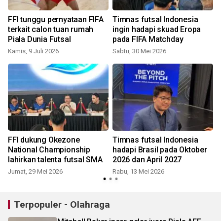
s
FFI tunggu pernyataan FIFA
Timnas futsal Indonesia
terkait calon tuan rumah
ingin hadapi skuad Eropa
Piala Dunia Futsal
pada FIFA Matchday
S
Kamis, 9 Juli 2026
Sabtu, 30 Mei 2026
FFI dukung Okezone
Timnas futsal Indonesia
National Championship
hadapi Brasil pada Oktober
lahirkan talenta futsal SMA
2026 dan April 2027
Jumat, 29 Mei 2026
Rabu, 13 Mei 2026
Terpopuler - Olahraga