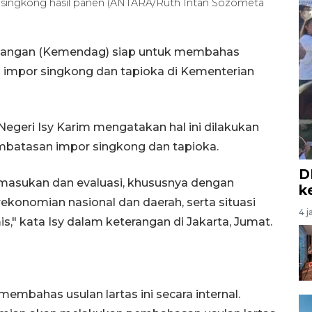
g singkong hasil panen (ANTARA/Ruth Intan Sozometa
agangan (Kemendag) siap untuk membahas
) impor singkong dan tapioka di Kementerian
Negeri Isy Karim mengatakan hal ini dilakukan
mbatasan impor singkong dan tapioka.
D
masukan dan evaluasi, khususnya dengan
k
nomian nasional dan daerah, serta situasi
4 j
," kata Isy dalam keterangan di Jakarta, Jumat.
embahas usulan lartas ini secara internal.