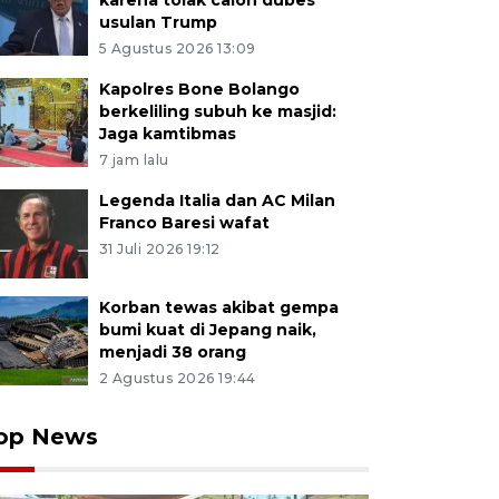
karena tolak calon dubes
usulan Trump
5 Agustus 2026 13:09
Kapolres Bone Bolango
berkeliling subuh ke masjid:
Jaga kamtibmas
7 jam lalu
Legenda Italia dan AC Milan
Franco Baresi wafat
31 Juli 2026 19:12
Korban tewas akibat gempa
bumi kuat di Jepang naik,
menjadi 38 orang
2 Agustus 2026 19:44
op News