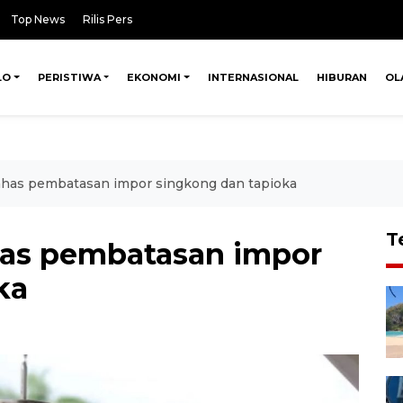
Top News
Rilis Pers
LO
PERISTIWA
EKONOMI
INTERNASIONAL
HIBURAN
OL
has pembatasan impor singkong dan tapioka
T
as pembatasan impor
ka