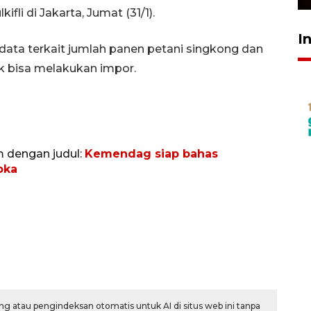
fli di Jakarta, Jumat (31/1).
I
ata terkait jumlah panen petani singkong dan
k bisa melakukan impor.
m dengan judul:
Kemendag siap bahas
oka
g atau pengindeksan otomatis untuk AI di situs web ini tanpa