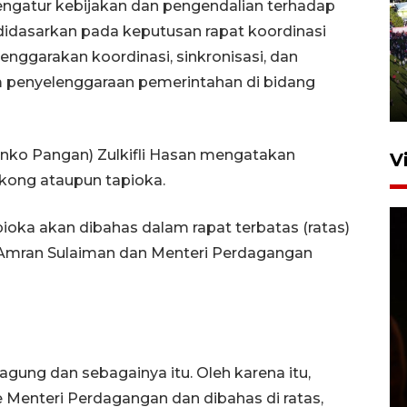
engatur kebijakan dan pengendalian terhadap
UPACARA HUT KE-78
didasarkan pada keputusan rapat koordinasi
REPUBLIK INDONESIA DI
nggarakan koordinasi, sinkronisasi, dan
GORONTALO
 penyelenggaraan pemerintahan di bidang
17 Agustus 2023 15:58
nko Pangan) Zulkifli Hasan mengatakan
V
kong ataupun tapioka.
ioka akan dibahas dalam rapat terbatas (ratas)
i Amran Sulaiman dan Menteri Perdagangan
SPPG di Gorontalo jaga
kandungan gizi paket MBG
Ramadhan
jagung dan sebagainya itu. Oleh karena itu,
23 Februari 2026 18:20
 Menteri Perdagangan dan dibahas di ratas,