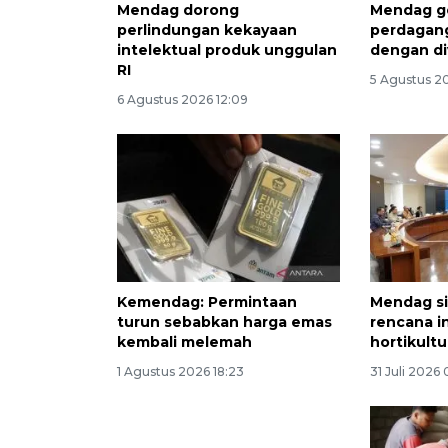
Mendag dorong
Mendag g
perlindungan kekayaan
perdagang
intelektual produk unggulan
dengan di
RI
5 Agustus 2
6 Agustus 2026 12:09
Kemendag: Permintaan
Mendag sia
turun sebabkan harga emas
rencana i
kembali melemah
hortikultu
1 Agustus 2026 18:23
31 Juli 2026