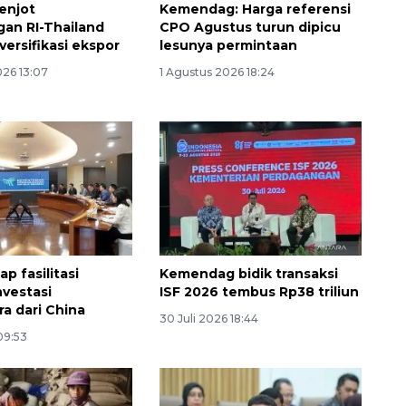
enjot
Kemendag: Harga referensi
an RI-Thailand
CPO Agustus turun dipicu
versifikasi ekspor
lesunya permintaan
026 13:07
1 Agustus 2026 18:24
p fasilitasi
Kemendag bidik transaksi
nvestasi
ISF 2026 tembus Rp38 triliun
ra dari China
30 Juli 2026 18:44
 09:53