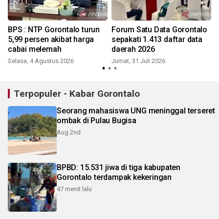
BPS : NTP Gorontalo turun
Forum Satu Data Gorontalo
5,99 persen akibat harga
sepakati 1.413 daftar data
cabai melemah
daerah 2026
Selasa, 4 Agustus 2026
Jumat, 31 Juli 2026
S
Terpopuler - Kabar Gorontalo
Seorang mahasiswa UNG meninggal terseret
ombak di Pulau Bugisa
Aug 2nd
BPBD: 15.531 jiwa di tiga kabupaten
Gorontalo terdampak kekeringan
47 menit lalu