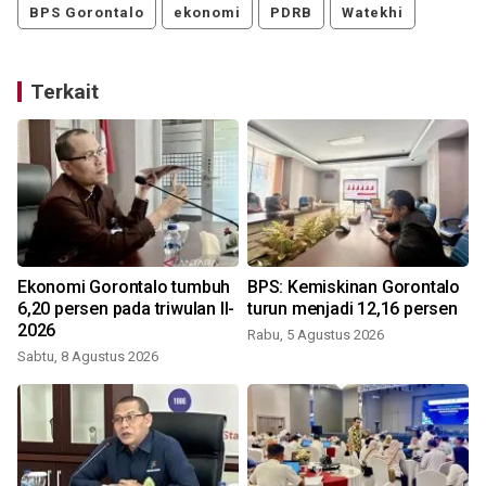
BPS Gorontalo
ekonomi
PDRB
Watekhi
Terkait
Ekonomi Gorontalo tumbuh
BPS: Kemiskinan Gorontalo
6,20 persen pada triwulan II-
turun menjadi 12,16 persen
2026
Rabu, 5 Agustus 2026
Sabtu, 8 Agustus 2026
R