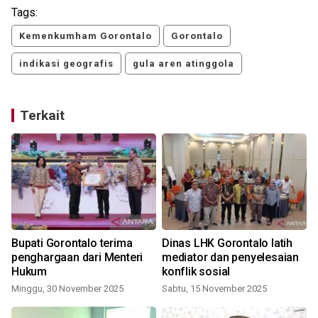
Tags:
Kemenkumham Gorontalo
Gorontalo
indikasi geografis
gula aren atinggola
Terkait
Bupati Gorontalo terima
Dinas LHK Gorontalo latih
penghargaan dari Menteri
mediator dan penyelesaian
Hukum
konflik sosial
Minggu, 30 November 2025
Sabtu, 15 November 2025
S