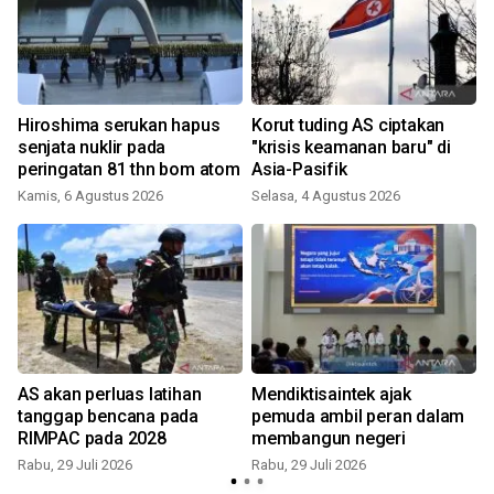
Hiroshima serukan hapus
Korut tuding AS ciptakan
senjata nuklir pada
"krisis keamanan baru" di
peringatan 81 thn bom atom
Asia-Pasifik
Kamis, 6 Agustus 2026
Selasa, 4 Agustus 2026
R
AS akan perluas latihan
Mendiktisaintek ajak
tanggap bencana pada
pemuda ambil peran dalam
RIMPAC pada 2028
membangun negeri
Rabu, 29 Juli 2026
Rabu, 29 Juli 2026
K