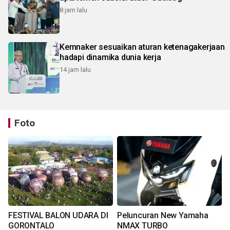
8 jam lalu
Kemnaker sesuaikan aturan ketenagakerjaan
hadapi dinamika dunia kerja
14 jam lalu
Foto
FESTIVAL BALON UDARA DI
Peluncuran New Yamaha
GORONTALO
NMAX TURBO