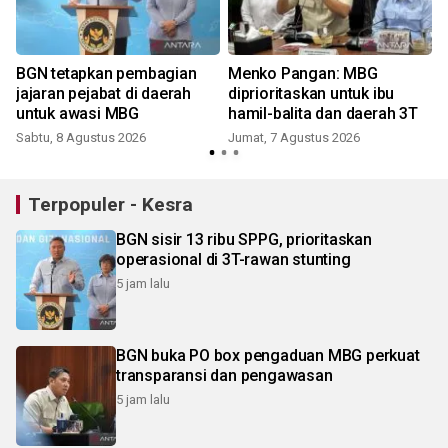
P
BGN tetapkan pembagian
Menko Pangan: MBG
jajaran pejabat di daerah
diprioritaskan untuk ibu
untuk awasi MBG
hamil-balita dan daerah 3T
Sabtu, 8 Agustus 2026
Jumat, 7 Agustus 2026
Terpopuler - Kesra
BGN sisir 13 ribu SPPG, prioritaskan
operasional di 3T-rawan stunting
5 jam lalu
BGN buka PO box pengaduan MBG perkuat
transparansi dan pengawasan
5 jam lalu