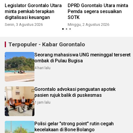
Legislator Gorontalo Utara
DPRD Gorontalo Utara minta
minta pemkab terapkan
Pemda segera sesuaikan
digitalisasi keuangan
SOTK
Senin, 3 Agustus 2026
Minggu, 2 Agustus 2026
R
Terpopuler - Kabar Gorontalo
Seorang mahasiswa UNG meninggal terseret
ombak di Pulau Bugisa
4 hari lalu
Gorontalo advokasi penguatan apotek
pasien rujuk balik di puskesmas
1 jam lalu
Polisi gelar "strong point" rutin cegah
kecelakaan di Bone Bolango